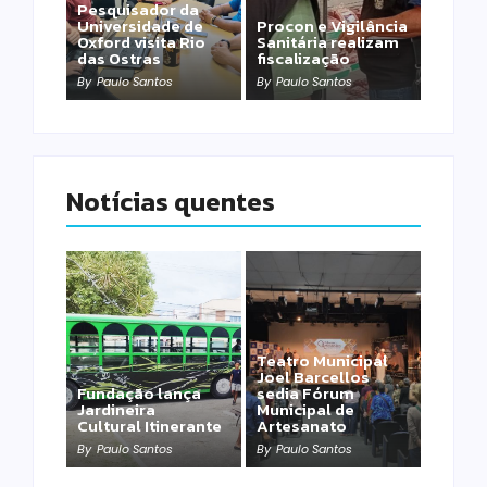
Pesquisador da
Universidade de
Procon e Vigilância
Oxford visita Rio
Sanitária realizam
das Ostras
fiscalização
By
Paulo Santos
By
Paulo Santos
Notícias quentes
Teatro Municipal
Joel Barcellos
Fundação lança
sedia Fórum
Jardineira
Municipal de
Cultural Itinerante
Artesanato
By
Paulo Santos
By
Paulo Santos