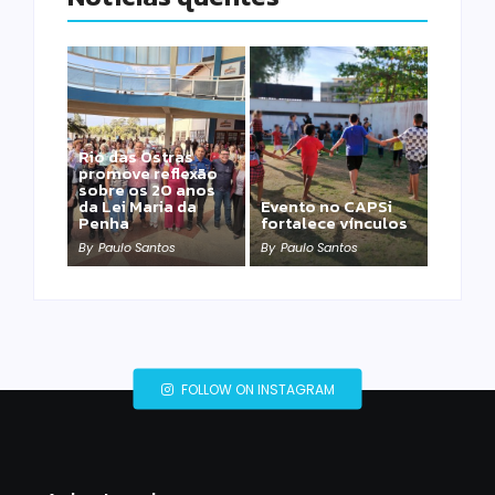
Rio das Ostras
promove reflexão
sobre os 20 anos
da Lei Maria da
Evento no CAPSi
Penha
fortalece vínculos
By
Paulo Santos
By
Paulo Santos
FOLLOW ON INSTAGRAM