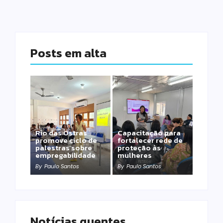
Posts em alta
Rio das Ostras
Capacitação para
promove ciclo de
fortalecer rede de
palestras sobre
proteção às
empregabilidade
mulheres
By
Paulo Santos
By
Paulo Santos
Notícias quentes