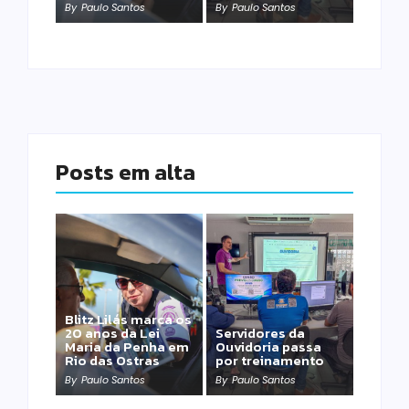
By
Paulo Santos
By
Paulo Santos
Posts em alta
Blitz Lilás marca os
20 anos da Lei
Servidores da
Maria da Penha em
Ouvidoria passa
Rio das Ostras
por treinamento
By
Paulo Santos
By
Paulo Santos