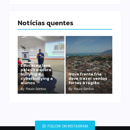
Notícias quentes
Educaseg leva
palestra sobre
bullying e
Nova frente fria
cyberbullying a
deve trazer ventos
alunos
fortes à região
By
Paulo Santos
By
Paulo Santos
FOLLOW ON INSTAGRAM