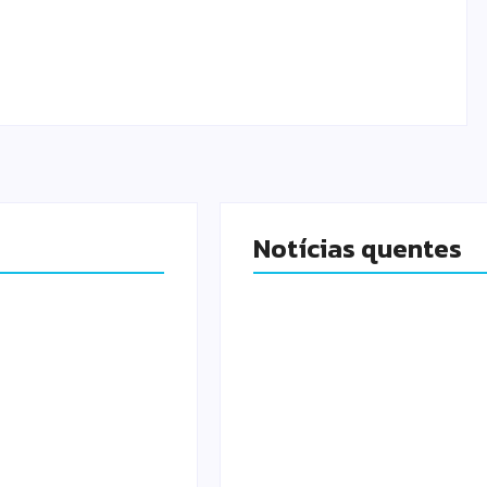
Fórum Municipal de Artesanato
By
Paulo Santos
-
agosto 6, 2026
Notícias quentes
cipal Joel
Blitz Lilás marca os 20
sedia Fórum
anos da Lei Maria da P
de Artesanato
em Rio das Ostras
s
By
Paulo Santos
-
agosto 6, 2026
-
agosto 6, 20