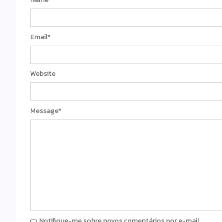
Email
*
Website
Message
*
Notifique-me sobre novos comentários por e-mail.