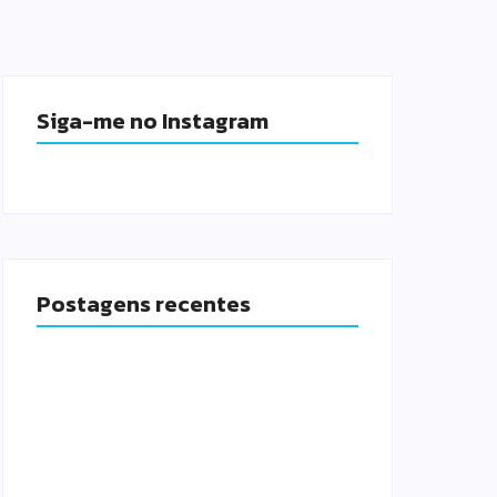
Siga-me no Instagram
Postagens recentes
Fundação lança Jardineira
Cultural Itinerante