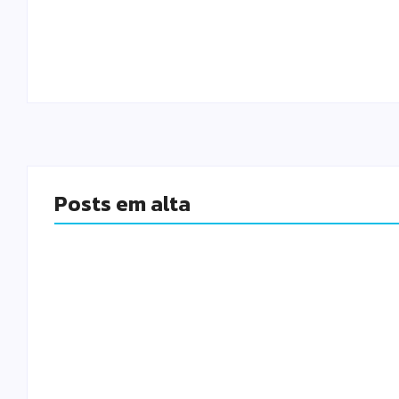
Cultural Itinerante
By
Paulo Santos
-
agosto 7, 2026
Posts em alta
Teatro Muni
Fundação lança Jardineira
Barcellos 
Cultural Itinerante
Municipal 
By
Paulo Santos
By
Paulo Santo
-
agosto 7, 2026