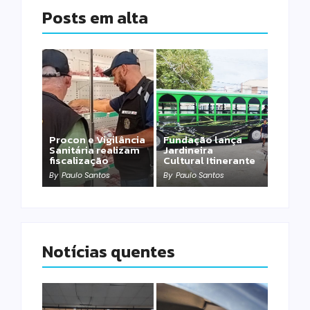
Posts em alta
Procon e Vigilância
Fundação lança
Sanitária realizam
Jardineira
fiscalização
Cultural Itinerante
By
Paulo Santos
By
Paulo Santos
Notícias quentes