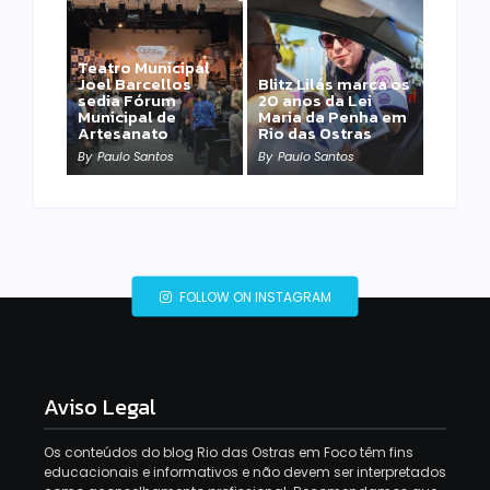
Teatro Municipal
Joel Barcellos
Blitz Lilás marca os
sedia Fórum
20 anos da Lei
Municipal de
Maria da Penha em
Artesanato
Rio das Ostras
By
Paulo Santos
By
Paulo Santos
FOLLOW ON INSTAGRAM
Aviso Legal
Os conteúdos do blog Rio das Ostras em Foco têm fins
educacionais e informativos e não devem ser interpretados