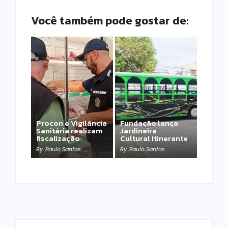
Você também pode gostar de:
Procon e Vigilância
Fundação lança
Sanitária realizam
Jardineira
fiscalização
Cultural Itinerante
By
Paulo Santos
By
Paulo Santos