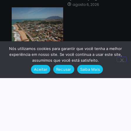
agosto 6, 2026
Nova frente fria deve
Nós utilizamos cookies para garantir que você tenha a melhor
trazer ventos fortes à
experiência em nosso site. Se você continua a usar este site,
região
assumimos que você está satisfeito.
agosto 6, 2026
Aceitar
Recusar
Saiba Mais
Me siga
© 2025 Created with
Royal Elementor Addons