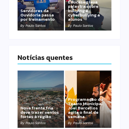
Educaseg leva
palestra sobre
Servidores da
bullying e
Ouvidoria passa
cyberbullying a
por treinamento
alunos
By
Paulo Santos
By
Paulo Santos
Notícias quentes
Programação do
Teatro Municipal
Nova frente fria
Joel Barcellos
deve trazer ventos
agita o final de
fortes à região
semana
By
Paulo Santos
By
Paulo Santos