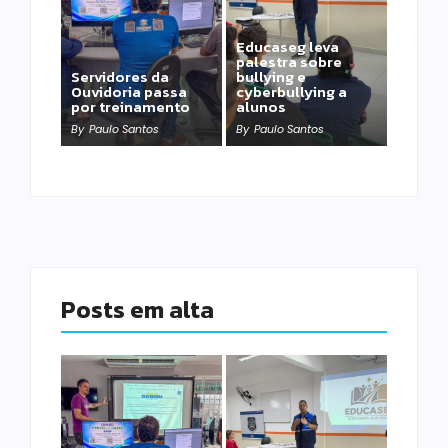
Educaseg leva
palestra sobre
Servidores da
bullying e
Ouvidoria passa
cyberbullying a
por treinamento
alunos
By
Paulo Santos
By
Paulo Santos
Posts em alta