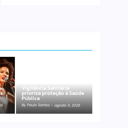
o
Vigilância Sanitária
os
prioriza proteção à Saúde
Pública
By
Paulo Santos
26
-
agosto 5, 2026