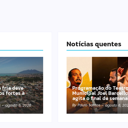
Notícias quentes
 fria deve
Programação do Teatr
os fortes à
Municipal Joel Barcell
agita o final de semana
s
By
Paulo Santos
-
agosto 6, 2026
-
agosto 6, 20