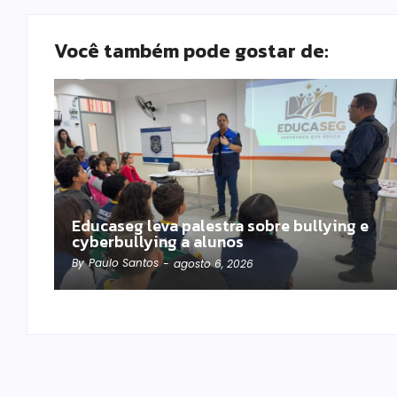
Você também pode gostar de:
Educaseg leva palestra sobre bullying e
cyberbullying a alunos
By
Paulo Santos
-
agosto 6, 2026