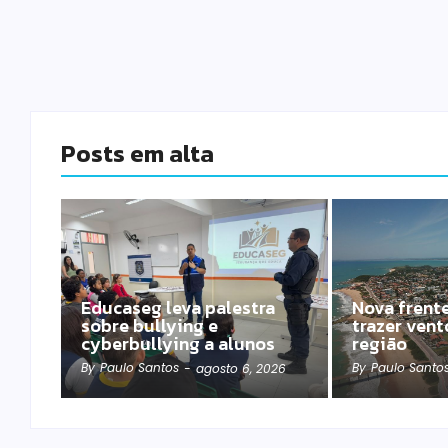
Posts em alta
Educaseg leva palestra
Nova frente
sobre bullying e
trazer vent
cyberbullying a alunos
região
By
Paulo Santos
By
Paulo Santo
-
agosto 6, 2026