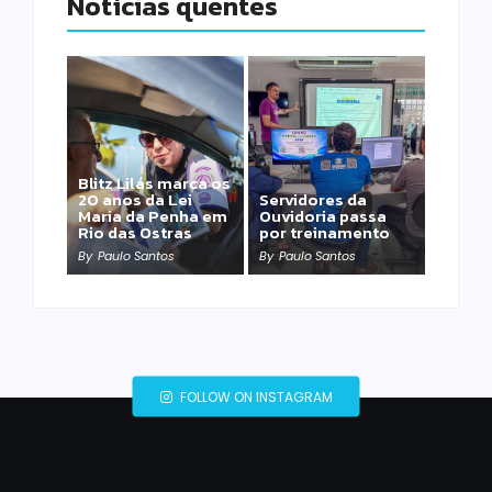
Notícias quentes
Blitz Lilás marca os
20 anos da Lei
Servidores da
Maria da Penha em
Ouvidoria passa
Rio das Ostras
por treinamento
By
Paulo Santos
By
Paulo Santos
FOLLOW ON INSTAGRAM