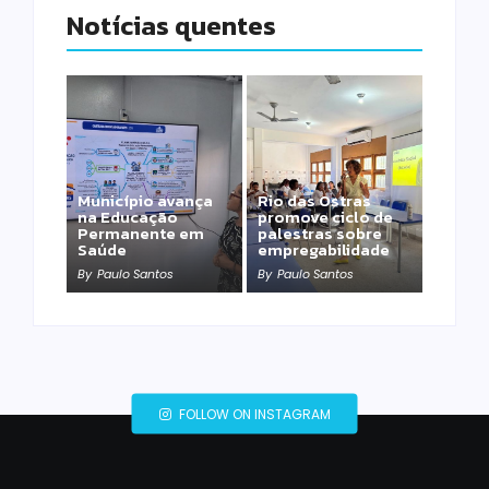
Notícias quentes
Município avança
Rio das Ostras
na Educação
promove ciclo de
Permanente em
palestras sobre
Saúde
empregabilidade
By
Paulo Santos
By
Paulo Santos
FOLLOW ON INSTAGRAM