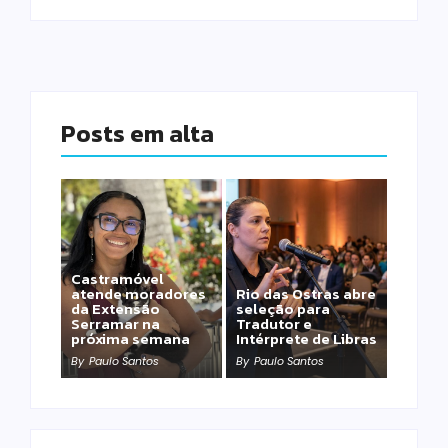
Posts em alta
Castramóvel
atende moradores
Rio das Ostras abre
da Extensão
seleção para
Serramar na
Tradutor e
próxima semana
Intérprete de Libras
By
Paulo Santos
By
Paulo Santos