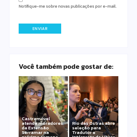
Notifique-me sobre novas publicações por e-mail.
Você também pode gostar de:
Castramóvel
atende moradores
Rio das Ostras abre
da Extensão
seleção para
Serramar na
Tradutor e
próxima semana
Intérprete de Libras