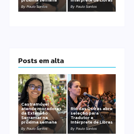
By
Paulo Santos
By
Paulo Santos
Posts em alta
Castramóvel
atende moradores
Rio das Ostras abre
da Extensão
seleção para
Serramar na
Tradutor e
próxima semana
Intérprete de Libras
By
Paulo Santos
By
Paulo Santos