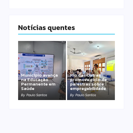
Notícias quentes
Município avança
Rio das Ostras
na Educação
promove ciclo de
Permanente em
palestras sobre
Saúde
empregabilidade
By
Paulo Santos
By
Paulo Santos