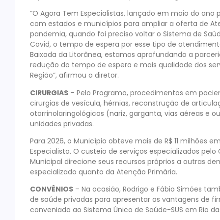
“O Agora Tem Especialistas, lançado em maio do ano p
com estados e municípios para ampliar a oferta de At
pandemia, quando foi preciso voltar o Sistema de Saú
Covid, o tempo de espera por esse tipo de atendimen
Baixada da Litorânea, estamos aprofundando a parceri
redução do tempo de espera e mais qualidade dos serv
Região”, afirmou o diretor.
CIRURGIAS
– Pelo Programa, procedimentos em pacien
cirurgias de vesícula, hérnias, reconstrução de articulaç
otorrinolaringológicas (nariz, garganta, vias aéreas e
unidades privadas.
Para 2026, o Município obteve mais de R$ 11 milhões 
Especialista. O custeio de serviços especializados pelo
Municipal direcione seus recursos próprios a outras 
especializado quanto da Atenção Primária.
CONVÊNIOS
– Na ocasião, Rodrigo e Fábio Simões ta
de saúde privadas para apresentar as vantagens de fi
conveniada ao Sistema Único de Saúde-SUS em Rio das