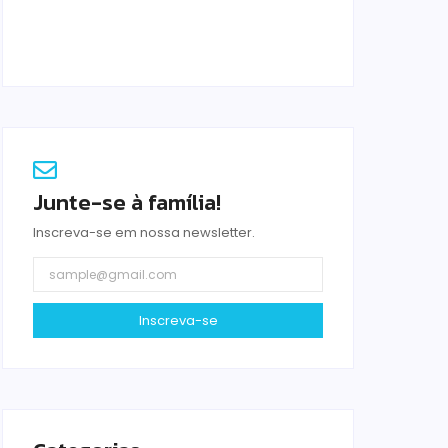
Vigilância Sanitária prioriza proteção à
Saúde Pública
agosto 5, 2026
Junte-se à família!
Inscreva-se em nossa newsletter.
Inscreva-se