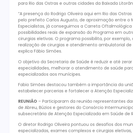
para Rio das Ostras e outras cidades da Baixada Litorân
“A presença do Rodrigo Oliveira aqui em Rio das Ostras
pelo prefeito Carlos Augusto, de aproximação entre o
Especialistas, já conseguimos a Carreta Oftalmológic
possibilidades reais de expansão do Programa em out
cirurgias eletivas. O programa possibilita, por exempl
realização de cirurgias e atendimento ambulatorial de
explica Fábio Simões.
O objetivo da Secretaria de Saúde é reduzir e até zerar
especialidades, melhorar o atendimento de saúde para
especializados aos munícipes.
Fabio Simões destacou também a importância da união
estabelecer parcerias e fortalecer a Atenção Especia
REUNIÃO
– Participaram da reunião representantes das
de Abreu, Búzios e gestores do Consórcio Intermunicipa
subsecretária de Atenção Especializada em Saúde de R
O diretor Rodrigo Oliveira pontuou os desafios dos mun
especializadas, exames complexos e cirurgias eletiv