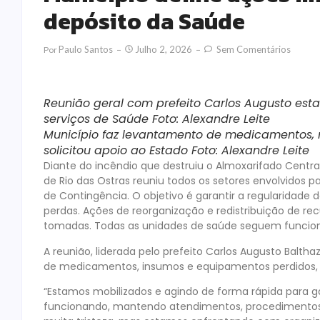
depósito da Saúde
Paulo Santos
Julho 2, 2026
Sem Comentários
Por
Reunião geral com prefeito Carlos Augusto est
serviços de Saúde
Foto: Alexandre Leite
Município faz levantamento de medicamentos, m
solicitou apoio ao Estado Foto: Alexandre Leite
Diante do incêndio que destruiu o Almoxarifado Central 
de Rio das Ostras reuniu todos os setores envolvidos 
de Contingência. O objetivo é garantir a regularidad
perdas. Ações de reorganização e redistribuição de r
tomadas. Todas as unidades de saúde seguem funcion
A reunião, liderada pelo prefeito Carlos Augusto Balt
de medicamentos, insumos e equipamentos perdidos, d
“Estamos mobilizados e agindo de forma rápida para 
funcionando, mantendo atendimentos, procedimentos 