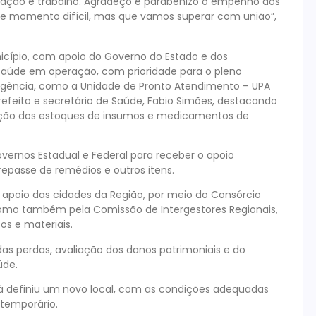
zação e trabalho. Agradeço e parabenizo o empenho dos
ste momento difícil, mas que vamos superar com união”,
nicípio, com apoio do Governo do Estado e dos
 Saúde em operação, com prioridade para o pleno
gência, como a Unidade de Pronto Atendimento – UPA
refeito e secretário de Saúde, Fabio Simões, destacando
enção dos estoques de insumos e medicamentos de
overnos Estadual e Federal para receber o apoio
 repasse de remédios e outros itens.
apoio das cidades da Região, por meio do Consórcio
como também pela Comissão de Intergestores Regionais,
s e materiais.
as perdas, avaliação dos danos patrimoniais e do
úde.
 já definiu um novo local, com as condições adequadas
temporário.