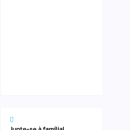
agosto 8, 2026
Rio das Ostras abre seleção para
Tradutor e Intérprete de Libras
agosto 8, 2026
Município avança na Educação
Permanente em Saúde
agosto 8, 2026
Junte-se à família!