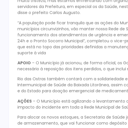
muita tristeza, mas estamos enfrentando com organi
servidores da Prefeitura, em especial os da Saúde, ne
disse o prefeito Carlos Augusto.
“A população pode ficar tranquila que as ações do Mu
municípios circunvizinhos, vão manter nossa Rede de
funcionamento dos atendimentos de urgência e emer
24h e o Pronto Socorro Municipal”, completou o vice-p
que está no topo das prioridades definidas a manut
suporte à vida
APOIO
– O Município já acionou, de forma oficial, os G
necessário à reposição dos itens perdidos, o que inclui
Rio das Ostras também contará com a solidariedade e 
Intermunicipal de Saúde da Baixada Litorânea, assim 
e do Estado para doação emergencial de medicamento
AÇÕES
– O Município está agilizando o levantamento d
impacto do incidente em toda a Rede Municipal de Sa
Para alocar os novos estoques, a Secretaria de Saúde
de armazenamento, que vai funcionar como depósito 