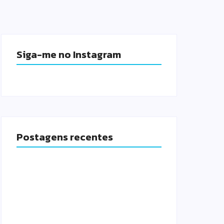
Siga-me no Instagram
Postagens recentes
Castramóvel atende moradores da
Extensão Serramar na próxima semana