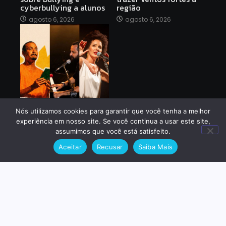
cyberbullying a alunos
região
agosto 6, 2026
agosto 6, 2026
Programação do Teatro
Municipal Joel
Nós utilizamos cookies para garantir que você tenha a melhor
Barcellos agita o final
experiência em nosso site. Se você continua a usar este site,
de semana
assumimos que você está satisfeito.
agosto 6, 2026
Aceitar
Recusar
Saiba Mais
Me siga