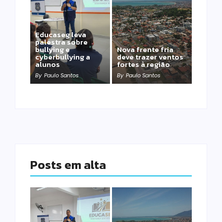
Educaseg leva
palestra sobre
bullying e
Nova frente fria
cyberbullying a
deve trazer ventos
alunos
fortes à região
By
Paulo Santos
By
Paulo Santos
Posts em alta