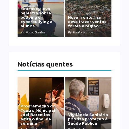
Educaseg leva
palestra sobre
bullying e
Nova frente fria
cyberbullying a
deve trazer ventos
alunos
fortes à região
By
Paulo Santos
By
Paulo Santos
Notícias quentes
Programação do
Teatro Municipal
Joel Barcellos
Vigilância Sanitária
agita o final de
prioriza proteção à
semana
Saúde Pública