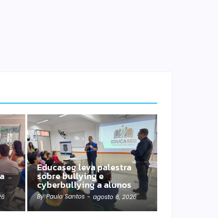
Educaseg leva palestra
ia
sobre bullying e
cyberbullying a alunos
By
Paulo Santos
26
-
agosto 6, 2026