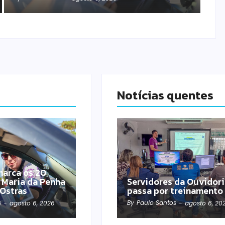
Notícias quentes
 marca os 20
 Maria da Penha
Servidores da Ouvidor
 Ostras
passa por treinamento
s
By
Paulo Santos
-
agosto 6, 2026
-
agosto 6, 20