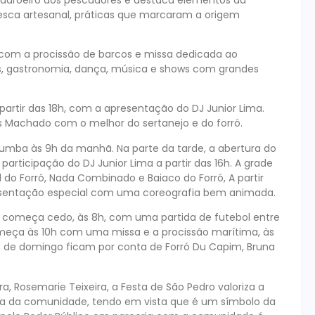
 pesca artesanal, práticas que marcaram a origem
com a procissão de barcos e missa dedicada ao
as, gastronomia, dança, música e shows com grandes
rtir das 18h, com a apresentação do DJ Junior Lima.
s Machado com o melhor do sertanejo e do forró.
umba às 9h da manhã. Na parte da tarde, a abertura do
articipação do DJ Junior Lima a partir das 16h. A grade
do Forró, Nada Combinado e Baiaco do Forró, A partir
esentação especial com uma coreografia bem animada.
o começa cedo, às 8h, com uma partida de futebol entre
omeça às 10h com uma missa e a procissão marítima, às
ws de domingo ficam por conta de Forró Du Capim, Bruna
a, Rosemarie Teixeira, a Festa de São Pedro valoriza a
tiva da comunidade, tendo em vista que é um símbolo da