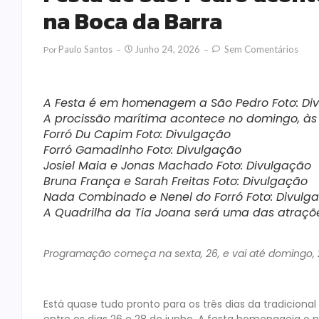
na Boca da Barra
Paulo Santos
Junho 24, 2026
Sem Comentários
Por
A Festa é em homenagem a São Pedro Foto: Di
A procissão marítima acontece no domingo, às 
Forró Du Capim Foto: Divulgação
Forró Gamadinho Foto: Divulgação
Josiel Maia e Jonas Machado Foto: Divulgação
Bruna França e Sarah Freitas Foto: Divulgação
Nada Combinado e Nenel do Forró Foto: Divulg
A Quadrilha da Tia Joana será uma das atraçõe
Programação começa na sexta, 26, e vai até domingo, 2
Está quase tudo pronto para os três dias da tradiciona
entre os dias 26 e 28 de junho. A festa homenageia o