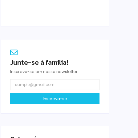
Blitz Lilás marca os 20 anos da Lei Maria
da Penha em Rio das Ostras
agosto 6, 2026
Junte-se à família!
Inscreva-se em nossa newsletter.
Inscreva-se