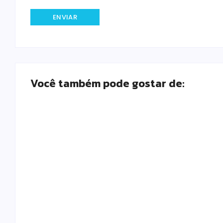
Você também pode gostar de:
Fundação lança Jardineira
Cultural Itinerante
By
Paulo Santos
-
agosto 7, 2026