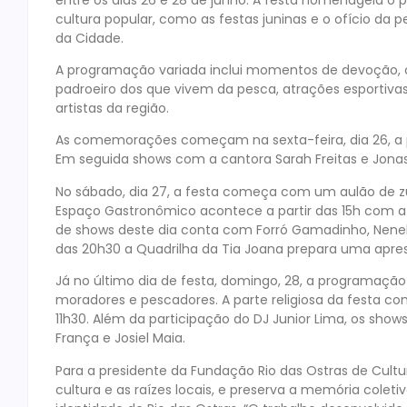
cultura popular, como as festas juninas e o ofício da
da Cidade.
A programação variada inclui momentos de devoção, 
padroeiro dos que vivem da pesca, atrações esportiv
artistas da região.
As comemorações começam na sexta-feira, dia 26, a pa
Em seguida shows com a cantora Sarah Freitas e Jona
No sábado, dia 27, a festa começa com um aulão de z
Espaço Gastronômico acontece a partir das 15h com a p
de shows deste dia conta com Forró Gamadinho, Nenel 
das 20h30 a Quadrilha da Tia Joana prepara uma apr
Já no último dia de festa, domingo, 28, a programaçã
moradores e pescadores. A parte religiosa da festa c
11h30. Além da participação do DJ Junior Lima, os sho
França e Josiel Maia.
Para a presidente da Fundação Rio das Ostras de Cultur
cultura e as raízes locais, e preserva a memória cole