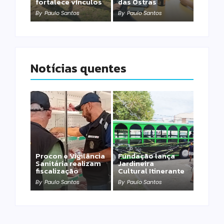
fortalece vínculos
das Ostras
By
Paulo Santos
By
Paulo Santos
Notícias quentes
Procon e Vigilância
Fundação lança
Sanitária realizam
Jardineira
fiscalização
Cultural Itinerante
By
Paulo Santos
By
Paulo Santos