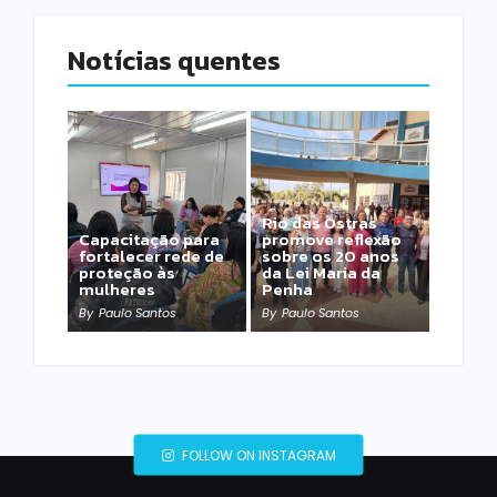
Notícias quentes
Rio das Ostras
Capacitação para
promove reflexão
fortalecer rede de
sobre os 20 anos
proteção às
da Lei Maria da
mulheres
Penha
By
Paulo Santos
By
Paulo Santos
FOLLOW ON INSTAGRAM