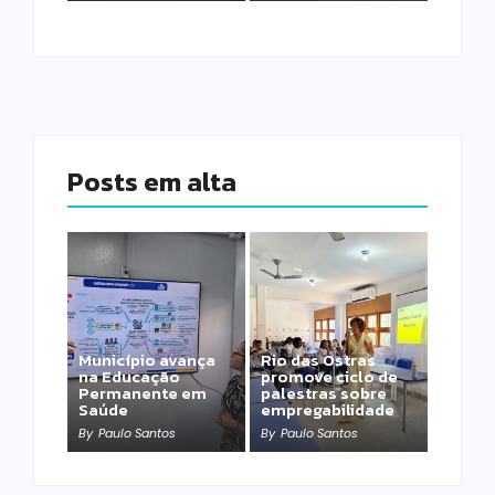
Posts em alta
Município avança
Rio das Ostras
na Educação
promove ciclo de
Permanente em
palestras sobre
Saúde
empregabilidade
By
Paulo Santos
By
Paulo Santos