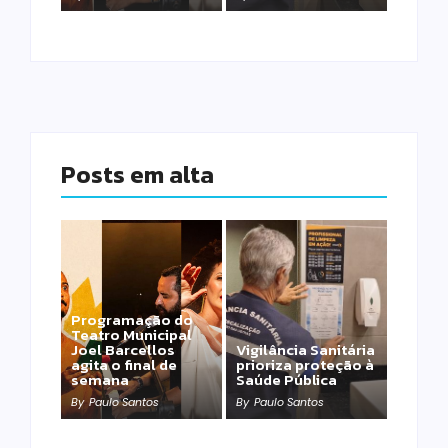
Posts em alta
Programação do
Teatro Municipal
Joel Barcellos
Vigilância Sanitária
agita o final de
prioriza proteção à
semana
Saúde Pública
By
Paulo Santos
By
Paulo Santos