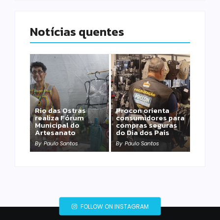
Notícias quentes
Rio das Ostras
Procon orienta
realiza Fórum
consumidores para
Municipal do
compras seguras
Artesanato
do Dia dos Pais
By
Paulo Santos
By
Paulo Santos
FOLLOW ON INSTAGRAM