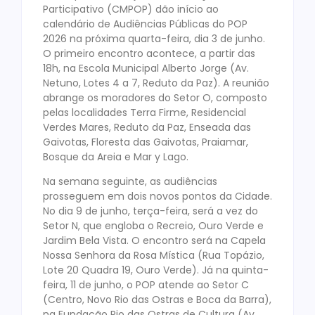
Participativo (CMPOP) dão início ao
calendário de Audiências Públicas do POP
2026 na próxima quarta-feira, dia 3 de junho.
O primeiro encontro acontece, a partir das
18h, na Escola Municipal Alberto Jorge (Av.
Netuno, Lotes 4 a 7, Reduto da Paz). A reunião
abrange os moradores do Setor O, composto
pelas localidades Terra Firme, Residencial
Verdes Mares, Reduto da Paz, Enseada das
Gaivotas, Floresta das Gaivotas, Praiamar,
Bosque da Areia e Mar y Lago.
Na semana seguinte, as audiências
prosseguem em dois novos pontos da Cidade.
No dia 9 de junho, terça-feira, será a vez do
Setor N, que engloba o Recreio, Ouro Verde e
Jardim Bela Vista. O encontro será na Capela
Nossa Senhora da Rosa Mística (Rua Topázio,
Lote 20 Quadra 19, Ouro Verde). Já na quinta-
feira, 11 de junho, o POP atende ao Setor C
(Centro, Novo Rio das Ostras e Boca da Barra),
na Fundação Rio das Ostras de Cultura (Av.