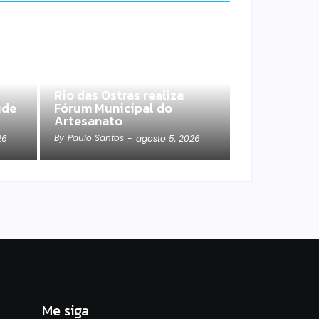
Rio das Ostras realiza
úde
Fórum Municipal do
Artesanato
By
Paulo Santos
26
-
agosto 5, 2026
Me siga