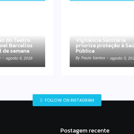
o do Teatro
Vigilância Sanitária
oel Barcellos
prioriza proteção à Sa
al de semana
Pública
s
By
Paulo Santos
-
agosto 6, 2026
-
agosto 5, 20
FOLLOW ON INSTAGRAM
Postagem recente