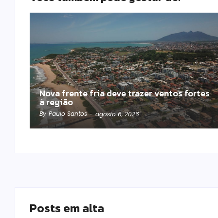
Nova frente fria deve trazer ventos fortes
à região
By
Paulo Santos
-
agosto 6, 2026
Posts em alta