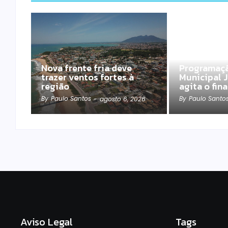
Nova frente fria deve
Programaçã
trazer ventos fortes à
Municipal J
região
agita o fin
By
Paulo Santos
By
Paulo Santo
-
agosto 6, 2026
Aviso Legal
Tags