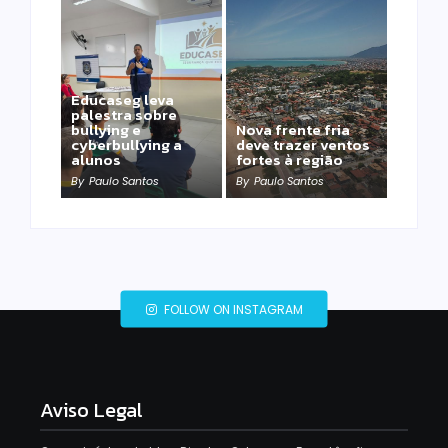
Educaseg leva
palestra sobre
bullying e
Nova frente fria
cyberbullying a
deve trazer ventos
alunos
fortes à região
By
Paulo Santos
By
Paulo Santos
FOLLOW ON INSTAGRAM
Aviso Legal