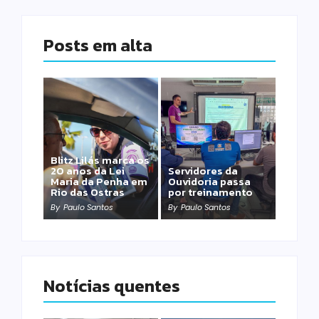
Posts em alta
Blitz Lilás marca os
20 anos da Lei
Servidores da
Maria da Penha em
Ouvidoria passa
Rio das Ostras
por treinamento
By
Paulo Santos
By
Paulo Santos
Notícias quentes